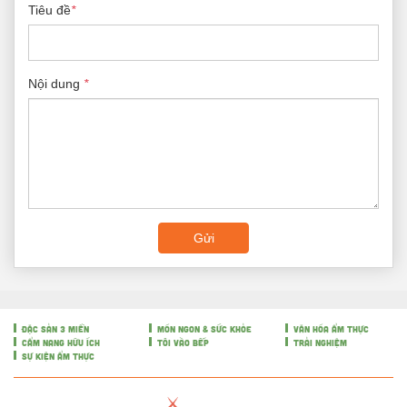
Tiêu đề
*
Nội dung
*
Gửi
ĐẶC SẢN 3 MIỀN
MÓN NGON & SỨC KHỎE
VĂN HÓA ẨM THỰC
CẨM NANG HỮU ÍCH
TÔI VÀO BẾP
TRẢI NGHIỆM
SỰ KIỆN ẨM THỰC