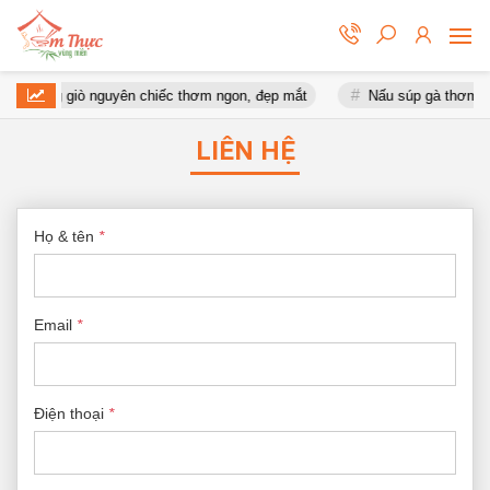
uộc móng giò nguyên chiếc thơm ngon, đẹp mắt
Nấu súp gà thơm n
LIÊN HỆ
Họ & tên
*
Email
*
Điện thoại
*