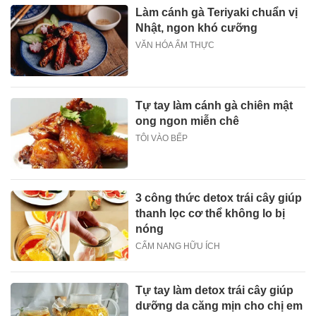
Làm cánh gà Teriyaki chuẩn vị
Nhật, ngon khó cưỡng
VĂN HÓA ẨM THỰC
Tự tay làm cánh gà chiên mật
ong ngon miễn chê
TÔI VÀO BẾP
3 công thức detox trái cây giúp
thanh lọc cơ thể không lo bị
nóng
CẨM NANG HỮU ÍCH
Tự tay làm detox trái cây giúp
dưỡng da căng mịn cho chị em