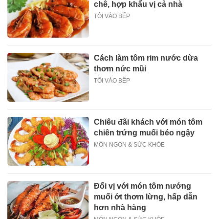
chê, hợp khẩu vị cả nhà
TÔI VÀO BẾP
Cách làm tôm rim nước dừa
thơm nức mũi
TÔI VÀO BẾP
Chiêu đãi khách với món tôm
chiên trứng muối béo ngậy
MÓN NGON & SỨC KHỎE
Đổi vị với món tôm nướng
muối ớt thơm lừng, hấp dẫn
hơn nhà hàng