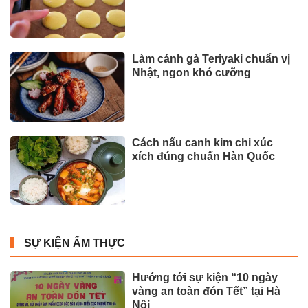
Làm cánh gà Teriyaki chuẩn vị
Nhật, ngon khó cưỡng
Cách nấu canh kim chi xúc
xích đúng chuẩn Hàn Quốc
SỰ KIỆN ẨM THỰC
Hướng tới sự kiện “10 ngày
vàng an toàn đón Tết” tại Hà
Nội