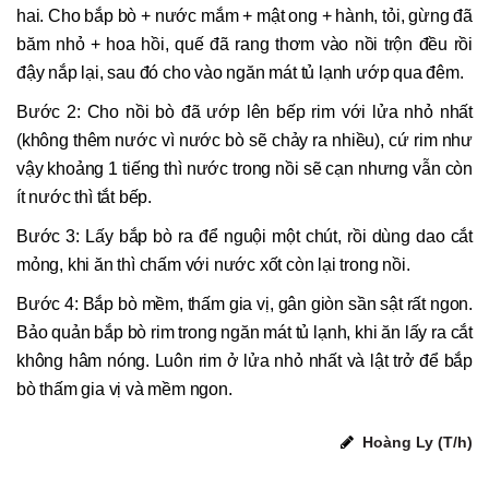
hai. Cho bắp bò + nước mắm + mật ong + hành, tỏi, gừng đã
băm nhỏ + hoa hồi, quế đã rang thơm vào nồi trộn đều rồi
đậy nắp lại, sau đó cho vào ngăn mát tủ lạnh ướp qua đêm.
Bước 2: Cho nồi bò đã ướp lên bếp rim với lửa nhỏ nhất
(không thêm nước vì nước bò sẽ chảy ra nhiều), cứ rim như
vậy khoảng 1 tiếng thì nước trong nồi sẽ cạn nhưng vẫn còn
ít nước thì tắt bếp.
Bước 3: Lấy bắp bò ra để nguội một chút, rồi dùng dao cắt
mỏng, khi ăn thì chấm với nước xốt còn lại trong nồi.
Bước 4: Bắp bò mềm, thấm gia vị, gân giòn sần sật rất ngon.
Bảo quản bắp bò rim trong ngăn mát tủ lạnh, khi ăn lấy ra cắt
không hâm nóng. Luôn rim ở lửa nhỏ nhất và lật trở để bắp
bò thấm gia vị và mềm ngon.
Hoàng Ly (T/h)