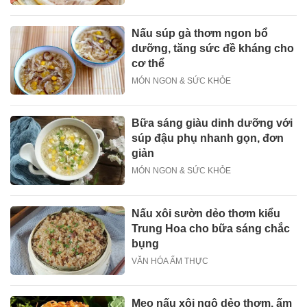
Nấu súp gà thơm ngon bổ
dưỡng, tăng sức đề kháng cho
cơ thể
MÓN NGON & SỨC KHỎE
Bữa sáng giàu dinh dưỡng với
súp đậu phụ nhanh gọn, đơn
giản
MÓN NGON & SỨC KHỎE
Nấu xôi sườn dẻo thơm kiểu
Trung Hoa cho bữa sáng chắc
bụng
VĂN HÓA ẨM THỰC
Mẹo nấu xôi ngô dẻo thơm, ấm