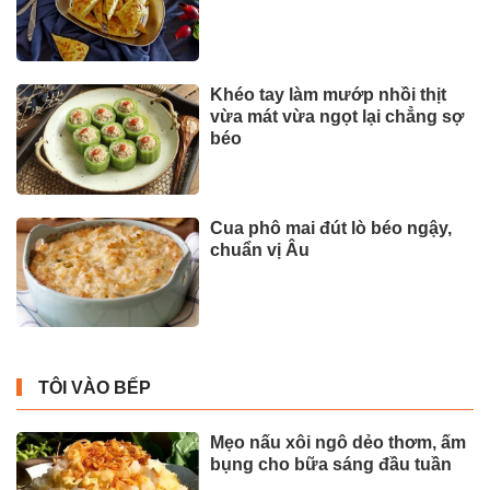
Khéo tay làm mướp nhồi thịt
vừa mát vừa ngọt lại chẳng sợ
béo
Cua phô mai đút lò béo ngậy,
chuẩn vị Âu
TÔI VÀO BẾP
Mẹo nấu xôi ngô dẻo thơm, ấm
bụng cho bữa sáng đầu tuần