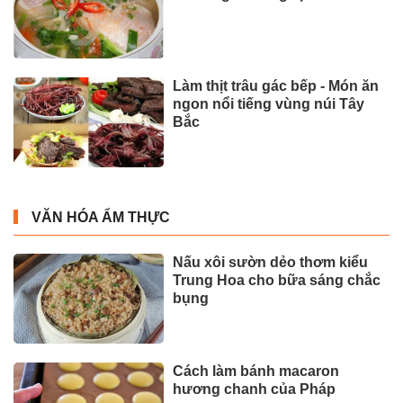
Làm thịt trâu gác bếp - Món ăn
ngon nổi tiếng vùng núi Tây
Bắc
VĂN HÓA ẨM THỰC
Nấu xôi sườn dẻo thơm kiểu
Trung Hoa cho bữa sáng chắc
bụng
Cách làm bánh macaron
hương chanh của Pháp