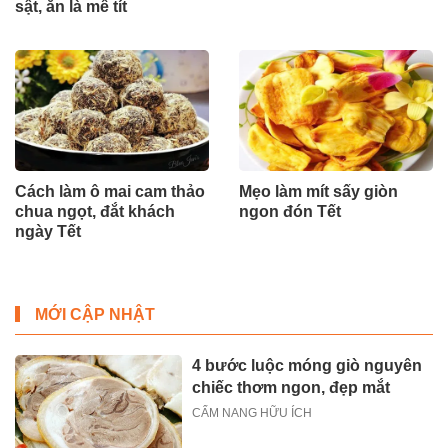
sật, ăn là mê tít
Cách làm ô mai cam thảo
Mẹo làm mít sấy giòn
chua ngọt, đắt khách
ngon đón Tết
ngày Tết
MỚI CẬP NHẬT
4 bước luộc móng giò nguyên
chiếc thơm ngon, đẹp mắt
CẨM NANG HỮU ÍCH