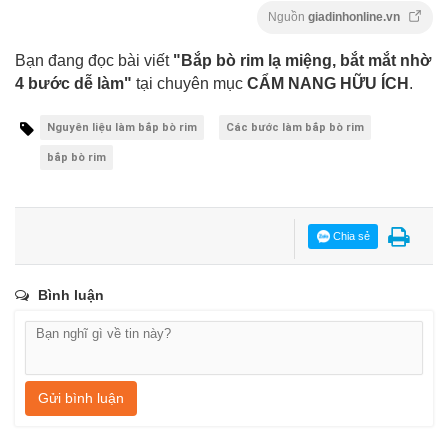
Nguồn
giadinhonline.vn
Bạn đang đọc bài viết
"Bắp bò rim lạ miệng, bắt mắt nhờ
4 bước dễ làm"
tại chuyên mục
CẨM NANG HỮU ÍCH
.
Nguyên liệu làm bắp bò rim
Các bước làm bắp bò rim
bắp bò rim
Chia sẻ
Bình luận
Gửi bình luận