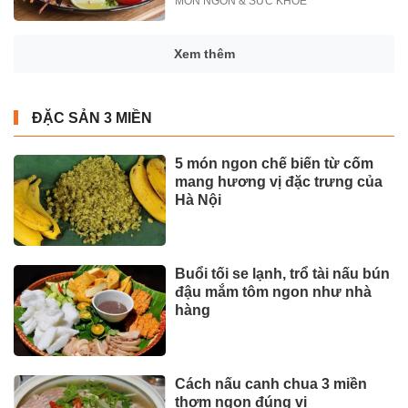
MÓN NGON & SỨC KHỎE
Xem thêm
ĐẶC SẢN 3 MIỀN
5 món ngon chế biến từ cốm
mang hương vị đặc trưng của
Hà Nội
Buổi tối se lạnh, trổ tài nấu bún
đậu mắm tôm ngon như nhà
hàng
Cách nấu canh chua 3 miền
thơm ngon đúng vị