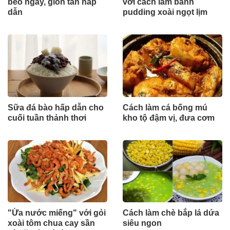
béo ngây, giòn tan hấp
với cách làm bánh
dẫn
pudding xoài ngọt lịm
Sữa đá bào hấp dẫn cho
Cách làm cá bống mú
cuối tuần thảnh thơi
kho tộ đậm vị, đưa cơm
"Ứa nước miếng" với gỏi
Cách làm chè bắp lá dứa
xoài tôm chua cay sần
siêu ngon