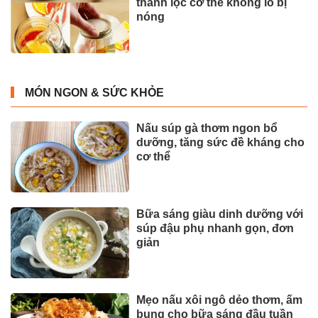
thanh lọc cơ thể không lo bị
nóng
MÓN NGON & SỨC KHỎE
Nấu súp gà thơm ngon bổ
dưỡng, tăng sức đề kháng cho
cơ thể
Bữa sáng giàu dinh dưỡng với
súp đậu phụ nhanh gọn, đơn
giản
Mẹo nấu xôi ngô dẻo thơm, ấm
bụng cho bữa sáng đầu tuần