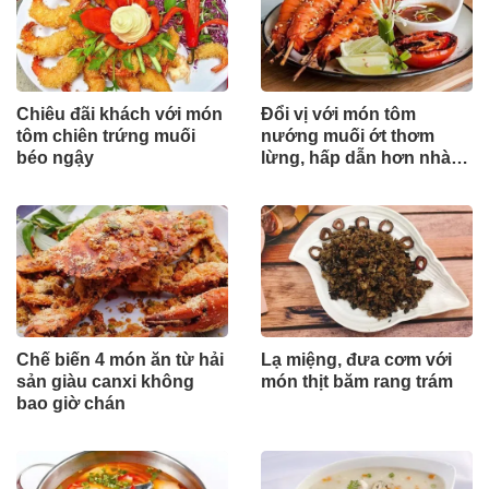
Chiêu đãi khách với món
Đổi vị với món tôm
tôm chiên trứng muối
nướng muối ớt thơm
béo ngậy
lừng, hấp dẫn hơn nhà
hàng
Chế biến 4 món ăn từ hải
Lạ miệng, đưa cơm với
sản giàu canxi không
món thịt băm rang trám
bao giờ chán