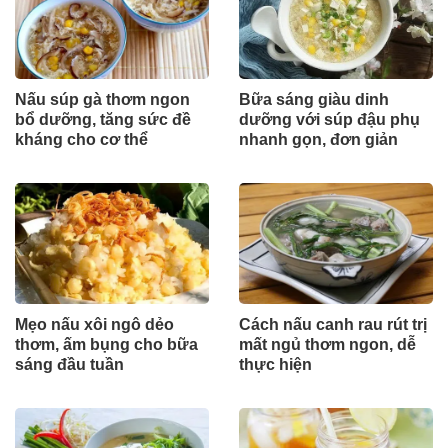
Nấu súp gà thơm ngon
Bữa sáng giàu dinh
bổ dưỡng, tăng sức đề
dưỡng với súp đậu phụ
kháng cho cơ thể
nhanh gọn, đơn giản
Mẹo nấu xôi ngô dẻo
Cách nấu canh rau rút trị
thơm, ấm bụng cho bữa
mất ngủ thơm ngon, dễ
sáng đầu tuần
thực hiện