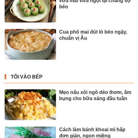
vừa mát vừa ngọt lại chẳng sợ
béo
Cua phô mai đút lò béo ngậy,
chuẩn vị Âu
TÔI VÀO BẾP
Mẹo nấu xôi ngô dẻo thơm, ấm
bụng cho bữa sáng đầu tuần
Cách làm bánh khoai mì hấp
đơn giản, ngon miệng