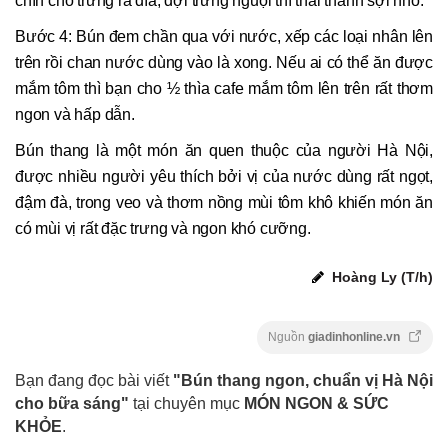
chín cho trứng ra đĩa, đợi trứng nguội thì thái thành sợi nhỏ.
Bước 4: Bún đem chần qua với nước, xếp các loại nhân lên
trên rồi chan nước dùng vào là xong. Nếu ai có thể ăn được
mắm tôm thì bạn cho ½ thìa cafe mắm tôm lên trên rất thơm
ngon và hấp dẫn.
Bún thang là một món ăn quen thuộc của người Hà Nội,
được nhiều người yêu thích bởi vị của nước dùng rất ngọt,
đậm đà, trong veo và thơm nồng mùi tôm khô khiến món ăn
có mùi vị rất đặc trưng và ngon khó cưỡng.
Hoàng Ly (T/h)
Nguồn
giadinhonline.vn
Bạn đang đọc bài viết
"Bún thang ngon, chuẩn vị Hà Nội
cho bữa sáng"
tại chuyên mục
MÓN NGON & SỨC
KHỎE
.