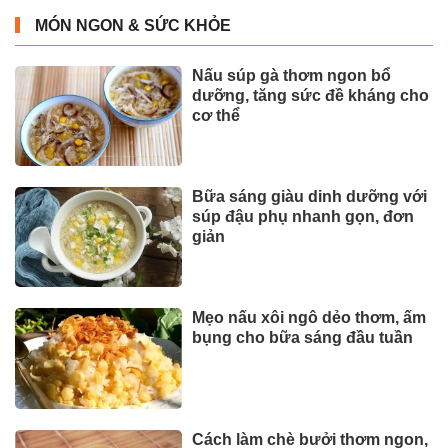
MÓN NGON & SỨC KHỎE
Nấu súp gà thơm ngon bổ
dưỡng, tăng sức đề kháng cho
cơ thể
Bữa sáng giàu dinh dưỡng với
súp đậu phụ nhanh gọn, đơn
giản
Mẹo nấu xôi ngô dẻo thơm, ấm
bụng cho bữa sáng đầu tuần
Cách làm chè bưởi thơm ngon,