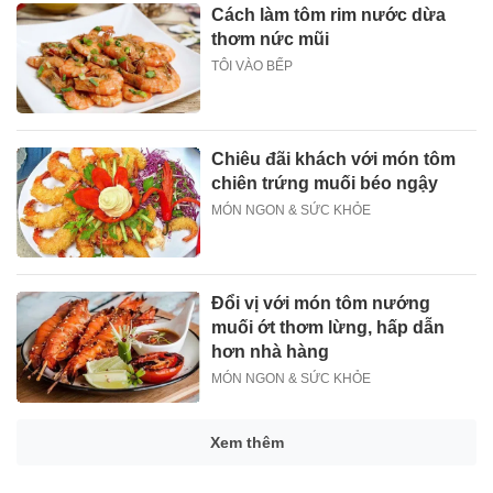
Cách làm tôm rim nước dừa
thơm nức mũi
TÔI VÀO BẾP
Chiêu đãi khách với món tôm
chiên trứng muối béo ngậy
MÓN NGON & SỨC KHỎE
Đổi vị với món tôm nướng
muối ớt thơm lừng, hấp dẫn
hơn nhà hàng
MÓN NGON & SỨC KHỎE
Xem thêm