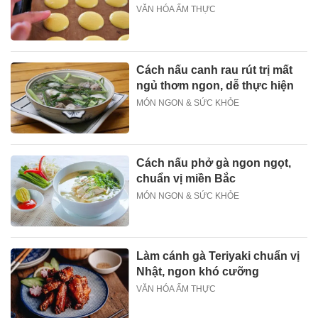
VĂN HÓA ẨM THỰC
Cách nấu canh rau rút trị mất
ngủ thơm ngon, dễ thực hiện
MÓN NGON & SỨC KHỎE
Cách nấu phở gà ngon ngọt,
chuẩn vị miền Bắc
MÓN NGON & SỨC KHỎE
Làm cánh gà Teriyaki chuẩn vị
Nhật, ngon khó cưỡng
VĂN HÓA ẨM THỰC