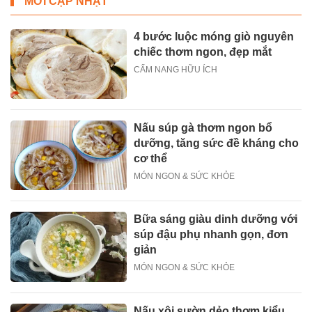
MỚI CẬP NHẬT
4 bước luộc móng giò nguyên
chiếc thơm ngon, đẹp mắt
CẨM NANG HỮU ÍCH
Nấu súp gà thơm ngon bổ
dưỡng, tăng sức đề kháng cho
cơ thể
MÓN NGON & SỨC KHỎE
Bữa sáng giàu dinh dưỡng với
súp đậu phụ nhanh gọn, đơn
giản
MÓN NGON & SỨC KHỎE
Nấu xôi sườn dẻo thơm kiểu