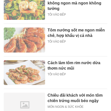
không ngon mà ngon không
tưởng
TÔI VÀO BẾP
Tôm nướng sốt me ngon miễn
chê, hợp khẩu vị cả nhà
TÔI VÀO BẾP
Cách làm tôm rim nước dừa
thơm nức mũi
TÔI VÀO BẾP
Chiêu đãi khách với món tôm
chiên trứng muối béo ngậy
MÓN NGON & SỨC KHỎE