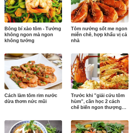
Bông bí xào tôm - Tưởng
Tôm nướng sốt me ngon
không ngon mà ngon
miễn chê, hợp khẩu vị cả
không tưởng
nhà
Cách làm tôm rim nước
Trước khi "giải cứu tôm
dừa thơm nức mũi
hùm", cần học 2 cách
chế biến ngon thượng
hạng