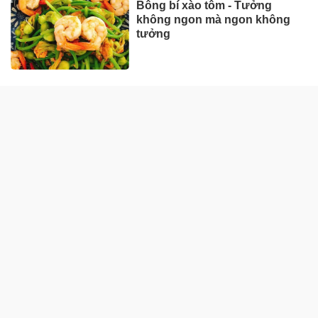
Bông bí xào tôm - Tưởng
không ngon mà ngon không
tưởng
ẨM THỰC MIỀN BẮC
Cách nấu phở gà ngon ngọt,
chuẩn vị miền Bắc
Cách nấu bún ốc nóng hổi,
đúng kiểu Hà Nội
Chả cá Lã Vọng: Cách làm đơn