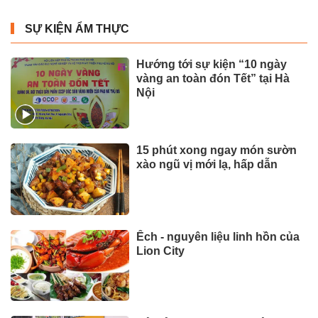
SỰ KIỆN ẨM THỰC
Hướng tới sự kiện “10 ngày
vàng an toàn đón Tết” tại Hà
Nội
15 phút xong ngay món sườn
xào ngũ vị mới lạ, hấp dẫn
Ếch - nguyên liệu linh hồn của
Lion City