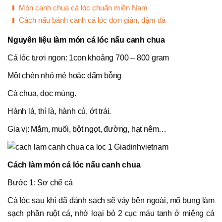
Món canh chua cá lóc chuẩn miền Nam
Cách nấu bánh canh cá lóc đơn giản, đậm đà
Nguyên liệu làm món cá lóc nấu canh chua
Cá lóc tươi ngon: 1con khoảng 700 – 800 gram
Một chén nhỏ mẻ hoặc dấm bỗng
Cà chua, dọc mùng.
Hành lá, thì là, hành củ, ớt trái.
Gia vị: Mắm, muối, bột ngọt, đường, hạt nêm…
Cách làm món cá lóc nấu canh chua
Bước 1: Sơ chế cá
Cá lóc sau khi đã đánh sạch sẽ vảy bên ngoài, mổ bụng làm
sạch phần ruột cá, nhớ loại bỏ 2 cục máu tanh ở miệng cá