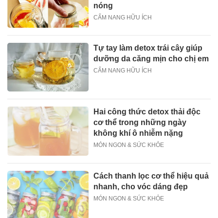
nóng
CẨM NANG HỮU ÍCH
Tự tay làm detox trái cây giúp
dưỡng da căng mịn cho chị em
CẨM NANG HỮU ÍCH
Hai công thức detox thải độc
cơ thể trong những ngày
không khí ô nhiễm nặng
MÓN NGON & SỨC KHỎE
Cách thanh lọc cơ thể hiệu quả
nhanh, cho vóc dáng đẹp
MÓN NGON & SỨC KHỎE