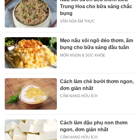
Trung Hoa cho bữa sáng chắc
bụng
VĂN HÓA ẨM THỰC
Mẹo nấu xôi ngô dẻo thơm, ấm
bụng cho bữa sáng đầu tuần
MÓN NGON & SỨC KHỎE
Cách làm chè bưởi thơm ngon,
đơn giản nhất
CẨM NANG HỮU ÍCH
Cách làm đậu phụ non thơm
ngon, đơn giản nhất
CẨM NANG HỮU ÍCH