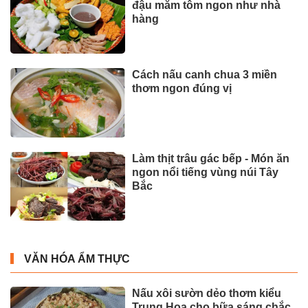
đậu mắm tôm ngon như nhà
hàng
Cách nấu canh chua 3 miền
thơm ngon đúng vị
Làm thịt trâu gác bếp - Món ăn
ngon nổi tiếng vùng núi Tây
Bắc
VĂN HÓA ẨM THỰC
Nấu xôi sườn dẻo thơm kiểu
Trung Hoa cho bữa sáng chắc