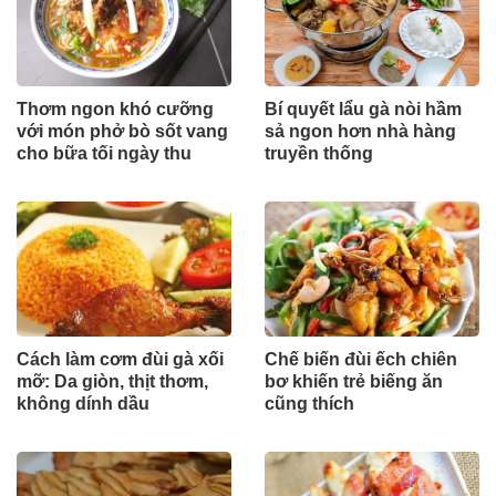
Thơm ngon khó cưỡng
Bí quyết lẩu gà nòi hầm
với món phở bò sốt vang
sả ngon hơn nhà hàng
cho bữa tối ngày thu
truyền thống
Cách làm cơm đùi gà xối
Chế biến đùi ếch chiên
mỡ: Da giòn, thịt thơm,
bơ khiến trẻ biếng ăn
không dính dầu
cũng thích