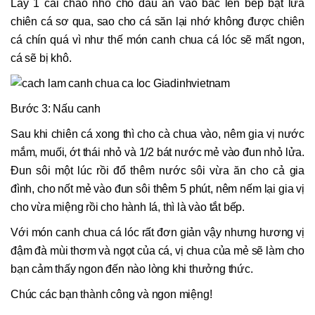
Lấy 1 cái chảo nhỏ cho dầu ăn vào bắc lên bếp bật lửa
chiên cá sơ qua, sao cho cá săn lại nhớ không được chiên
cá chín quá vì như thế món canh chua cá lóc sẽ mất ngon,
cá sẽ bị khô.
Bước 3: Nấu canh
Sau khi chiên cá xong thì cho cà chua vào, nêm gia vị nước
mắm, muối, ớt thái nhỏ và 1/2 bát nước mẻ vào đun nhỏ lửa.
Đun sôi một lúc rồi đổ thêm nước sôi vừa ăn cho cả gia
đình, cho nốt mẻ vào đun sôi thêm 5 phút, nêm nếm lại gia vị
cho vừa miệng rồi cho hành lá, thì là vào tắt bếp.
Với món canh chua cá lóc rất đơn giản vậy nhưng hương vị
đậm đà mùi thơm và ngọt của cá, vị chua của mẻ sẽ làm cho
bạn cảm thấy ngon đến nào lòng khi thưởng thức.
Chúc các bạn thành công và ngon miệng!