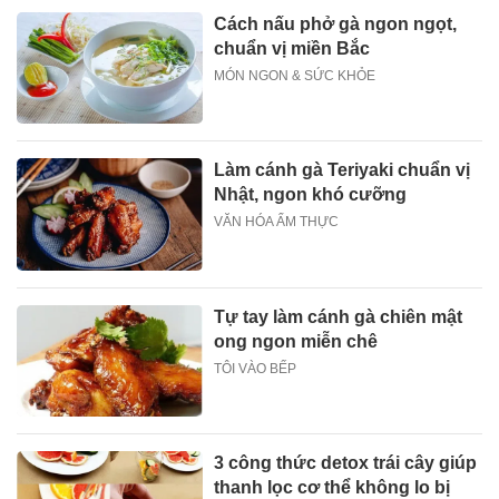
Cách nấu phở gà ngon ngọt,
chuẩn vị miền Bắc
MÓN NGON & SỨC KHỎE
Làm cánh gà Teriyaki chuẩn vị
Nhật, ngon khó cưỡng
VĂN HÓA ẨM THỰC
Tự tay làm cánh gà chiên mật
ong ngon miễn chê
TÔI VÀO BẾP
3 công thức detox trái cây giúp
thanh lọc cơ thể không lo bị