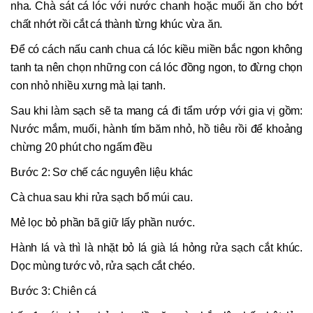
nha. Chà sát cá lóc với nước chanh hoặc muối ăn cho bớt
chất nhớt rồi cắt cá thành từng khúc vừa ăn.
Để có cách nấu canh chua cá lóc kiều miền bắc ngon không
tanh ta nên chọn những con cá lóc đồng ngon, to đừng chọn
con nhỏ nhiều xưng mà lại tanh.
Sau khi làm sạch sẽ ta mang cá đi tẩm ướp với gia vị gồm:
Nước mắm, muối, hành tím băm nhỏ, hồ tiêu rồi để khoảng
chừng 20 phút cho ngấm đều
Bước 2: Sơ chế các nguyên liệu khác
Cà chua sau khi rửa sạch bổ múi cau.
Mẻ lọc bỏ phần bã giữ lấy phần nước.
Hành lá và thì là nhặt bỏ lá già lá hỏng rửa sạch cắt khúc.
Dọc mùng tước vỏ, rửa sạch cắt chéo.
Bước 3: Chiên cá