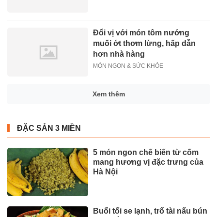
Đổi vị với món tôm nướng
muối ớt thơm lừng, hấp dẫn
hơn nhà hàng
MÓN NGON & SỨC KHỎE
Xem thêm
ĐẶC SẢN 3 MIỀN
5 món ngon chế biến từ cốm
mang hương vị đặc trưng của
Hà Nội
Buổi tối se lạnh, trổ tài nấu bún