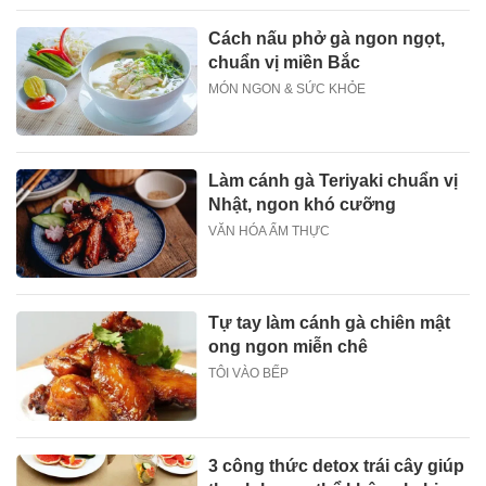
Cách nấu phở gà ngon ngọt,
chuẩn vị miền Bắc
MÓN NGON & SỨC KHỎE
Làm cánh gà Teriyaki chuẩn vị
Nhật, ngon khó cưỡng
VĂN HÓA ẨM THỰC
Tự tay làm cánh gà chiên mật
ong ngon miễn chê
TÔI VÀO BẾP
3 công thức detox trái cây giúp