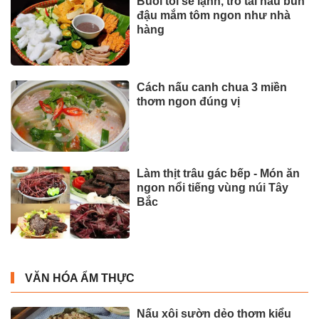
Buổi tối se lạnh, trổ tài nấu bún
đậu mắm tôm ngon như nhà
hàng
Cách nấu canh chua 3 miền
thơm ngon đúng vị
Làm thịt trâu gác bếp - Món ăn
ngon nổi tiếng vùng núi Tây
Bắc
VĂN HÓA ẨM THỰC
Nấu xôi sườn dẻo thơm kiểu