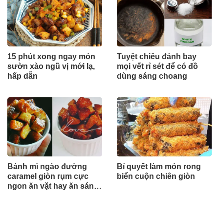
15 phút xong ngay món
Tuyệt chiêu đánh bay
sườn xào ngũ vị mới lạ,
mọi vết rỉ sét để có đồ
hấp dẫn
dùng sáng choang
Bánh mì ngào đường
Bí quyết làm món rong
caramel giòn rụm cực
biển cuộn chiên giòn
ngon ăn vặt hay ăn sáng
đều hết nấc