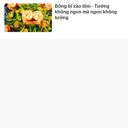
Bông bí xào tôm - Tưởng
không ngon mà ngon không
tưởng
ẨM THỰC MIỀN BẮC
Cách nấu phở gà ngon ngọt,
chuẩn vị miền Bắc
Cách nấu bún ốc nóng hổi,
đúng kiểu Hà Nội