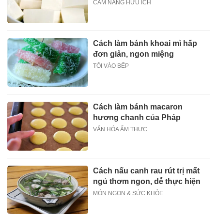
CẨM NANG HỮU ÍCH
Cách làm bánh khoai mì hấp
đơn giản, ngon miệng
TÔI VÀO BẾP
Cách làm bánh macaron
hương chanh của Pháp
VĂN HÓA ẨM THỰC
Cách nấu canh rau rút trị mất
ngủ thơm ngon, dễ thực hiện
MÓN NGON & SỨC KHỎE