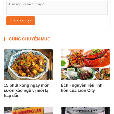
Gửi bình luận
CÙNG CHUYÊN MỤC
15 phút xong ngay món
Ếch - nguyên liệu linh
sườn xào ngũ vị mới lạ,
hồn của Lion City
hấp dẫn