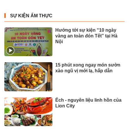
SỰ KIỆN ẨM THỰC
Hướng tới sự kiện “10 ngày
vàng an toàn đón Tết” tại Hà
Nội
15 phút xong ngay món sườn
xào ngũ vị mới lạ, hấp dẫn
Ếch - nguyên liệu linh hồn của
Lion City