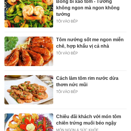
Bông bí xào tôm - Tưởng
không ngon mà ngon không
tưởng
TÔI VÀO BẾP
Tôm nướng sốt me ngon miễn
chê, hợp khẩu vị cả nhà
TÔI VÀO BẾP
Cách làm tôm rim nước dừa
thơm nức mũi
TÔI VÀO BẾP
Chiêu đãi khách với món tôm
chiên trứng muối béo ngậy
MÓN NGON & SỨC KHỎE