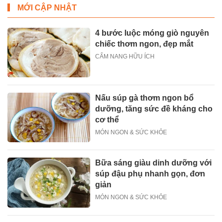
MỚI CẬP NHẬT
4 bước luộc móng giò nguyên
chiếc thơm ngon, đẹp mắt
CẨM NANG HỮU ÍCH
Nấu súp gà thơm ngon bổ
dưỡng, tăng sức đề kháng cho
cơ thể
MÓN NGON & SỨC KHỎE
Bữa sáng giàu dinh dưỡng với
súp đậu phụ nhanh gọn, đơn
giản
MÓN NGON & SỨC KHỎE