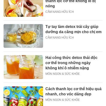
thanh lọc cơ thể không lo bị
nóng
CẨM NANG HỮU ÍCH
Tự tay làm detox trái cây giúp
dưỡng da căng mịn cho chị em
CẨM NANG HỮU ÍCH
Hai công thức detox thải độc
cơ thể trong những ngày
không khí ô nhiễm nặng
MÓN NGON & SỨC KHỎE
Cách thanh lọc cơ thể hiệu quả
nhanh, cho vóc dáng đẹp
MÓN NGON & SỨC KHỎE