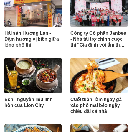
Hải sản Hương Lan -
Công ty Cổ phần Janbee
Đậm hương vị biển giữa
- Nhà tài trợ chính cuộc
lòng phố thị
thi "Gia đình với ẩm thực
Việt"
Ếch - nguyên liệu linh
Cuối tuần, làm ngay gà
hồn của Lion City
xào phô mai béo ngậy
chiêu đãi cả nhà