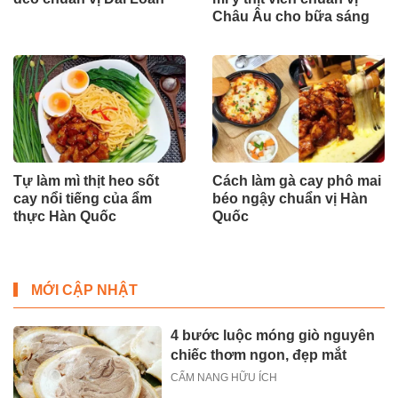
Châu Âu cho bữa sáng
Tự làm mì thịt heo sốt
Cách làm gà cay phô mai
cay nổi tiếng của ẩm
béo ngậy chuẩn vị Hàn
thực Hàn Quốc
Quốc
MỚI CẬP NHẬT
4 bước luộc móng giò nguyên
chiếc thơm ngon, đẹp mắt
CẨM NANG HỮU ÍCH