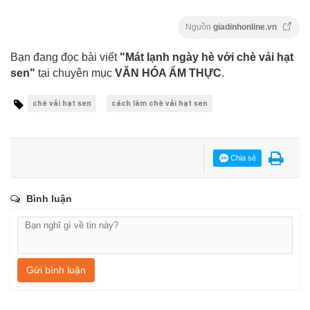
Nguồn
giadinhonline.vn
Bạn đang đọc bài viết
"Mát lạnh ngày hè với chè vải hạt
sen"
tại chuyên mục
VĂN HÓA ẨM THỰC
.
chè vải hạt sen
cách làm chè vải hạt sen
Chia sẻ
Bình luận
Gửi bình luận