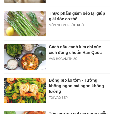
Thực phẩm giảm béo lại giúp
giải độc cơ thể
MÓN NGON & SỨC KHỎE
Cách nấu canh kim chi xúc
xích đúng chuẩn Hàn Quốc
VĂN HÓA ẨM THỰC
Bông bí xào tôm - Tưởng
không ngon mà ngon không
tưởng
TÔI VÀO BẾP
Tôm nướng sốt me ngon miễn