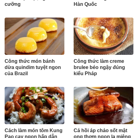
cưỡng
Hàn Quốc
Công thức món bánh
Công thức làm creme
dừa quindim tuyệt ngon
brulee béo ngậy đúng
của Brazil
kiểu Pháp
Cách làm món tôm Kung
Cá hồi áp chảo sốt mật
Pao cay ngon hấp dẫn
ong thơm ngon lạ miệng