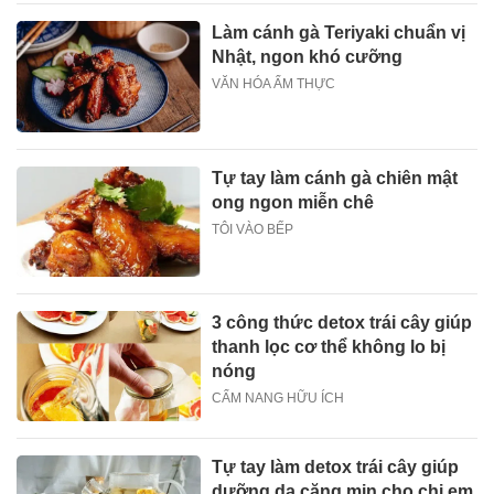
Làm cánh gà Teriyaki chuẩn vị
Nhật, ngon khó cưỡng
VĂN HÓA ẨM THỰC
Tự tay làm cánh gà chiên mật
ong ngon miễn chê
TÔI VÀO BẾP
3 công thức detox trái cây giúp
thanh lọc cơ thể không lo bị
nóng
CẨM NANG HỮU ÍCH
Tự tay làm detox trái cây giúp
dưỡng da căng mịn cho chị em