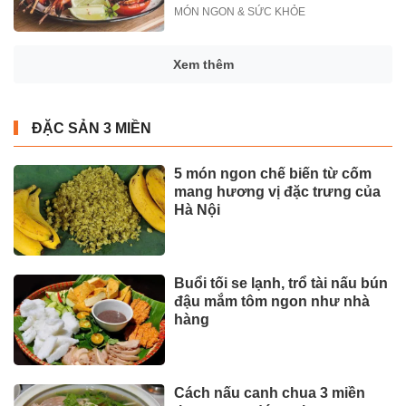
MÓN NGON & SỨC KHỎE
Xem thêm
ĐẶC SẢN 3 MIỀN
5 món ngon chế biến từ cốm
mang hương vị đặc trưng của
Hà Nội
Buổi tối se lạnh, trổ tài nấu bún
đậu mắm tôm ngon như nhà
hàng
Cách nấu canh chua 3 miền