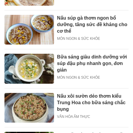
Nấu súp gà thơm ngon bổ
dưỡng, tăng sức đề kháng cho
cơ thể
MÓN NGON & SỨC KHỎE
Bữa sáng giàu dinh dưỡng với
súp đậu phụ nhanh gọn, đơn
giản
MÓN NGON & SỨC KHỎE
Nấu xôi sườn dẻo thơm kiểu
Trung Hoa cho bữa sáng chắc
bụng
VĂN HÓA ẨM THỰC