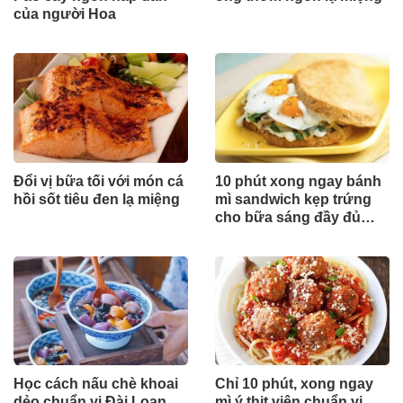
của người Hoa
Đổi vị bữa tối với món cá
10 phút xong ngay bánh
hồi sốt tiêu đen lạ miệng
mì sandwich kẹp trứng
cho bữa sáng đầy đủ
dinh dưỡng
Học cách nấu chè khoai
Chỉ 10 phút, xong ngay
dẻo chuẩn vị Đài Loan
mì ý thịt viên chuẩn vị