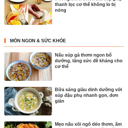
thanh lọc cơ thể không lo bị
nóng
MÓN NGON & SỨC KHỎE
Nấu súp gà thơm ngon bổ
dưỡng, tăng sức đề kháng cho
cơ thể
Bữa sáng giàu dinh dưỡng với
súp đậu phụ nhanh gọn, đơn
giản
Mẹo nấu xôi ngô dẻo thơm, ấm