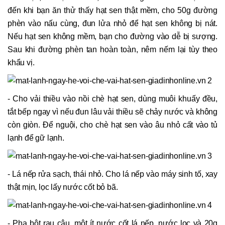
đến khi bạn ăn thử thấy hạt sen thật mềm, cho 50g đường
phèn vào nấu cùng, đun lửa nhỏ để hạt sen không bị nát.
Nếu hạt sen không mềm, bạn cho đường vào dễ bị sượng.
Sau khi đường phèn tan hoàn toàn, nêm nếm lại tùy theo
khẩu vị.
- Cho vải thiều vào nồi chè hạt sen, dùng muôi khuấy đều,
tắt bếp ngay vì nếu đun lâu vải thiều sẽ chảy nước và không
còn giòn. Để nguội, cho chè hạt sen vào âu nhỏ cất vào tủ
lạnh để gữ lạnh.
- Lá nếp rửa sạch, thái nhỏ. Cho lá nếp vào máy sinh tố, xay
thật mịn, lọc lấy nước cốt bỏ bã.
- Pha bột rau câu, một ít nước cốt lá nếp, nước lọc và 20g