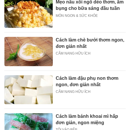
Mẹo nấu xôi ngô dẻo thơm, ấm
bụng cho bữa sáng đầu tuần
MÓN NGON & SỨC KHỎE
Cách làm chè bưởi thơm ngon,
đơn giản nhất
CẨM NANG HỮU ÍCH
Cách làm đậu phụ non thơm
ngon, đơn giản nhất
CẨM NANG HỮU ÍCH
Cách làm bánh khoai mì hấp
đơn giản, ngon miệng
TÔI VÀO BẾP