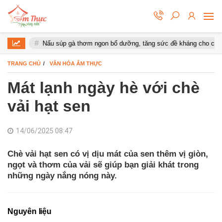
Nấu súp gà thơm ngon bổ dưỡng, tăng sức đề kháng cho cơ thể
TRANG CHỦ
VĂN HÓA ẨM THỰC
Mát lạnh ngày hè với chè
vải hạt sen
14/06/2025 08:47
Chè vải hạt sen có vị dịu mát của sen thêm vị giòn,
ngọt và thơm của vải sẽ giúp bạn giải khát trong
những ngày nắng nóng này.
Nguyên liệu