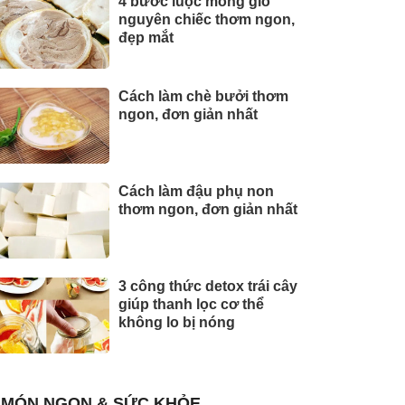
4 bước luộc móng giò
nguyên chiếc thơm ngon,
đẹp mắt
Cách làm chè bưởi thơm
ngon, đơn giản nhất
Cách làm đậu phụ non
thơm ngon, đơn giản nhất
3 công thức detox trái cây
giúp thanh lọc cơ thể
không lo bị nóng
MÓN NGON & SỨC KHỎE