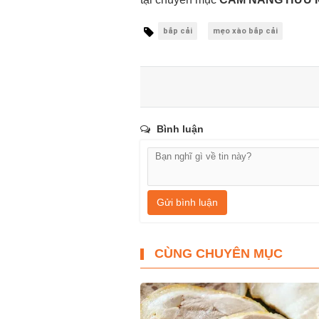
bắp cải
mẹo xào bắp cải
Bình luận
Gửi bình luận
CÙNG CHUYÊN MỤC