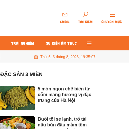
EMAIL
TÌM KIẾM
CHUYÊN MỤC
TRẢI NGHIỆM
SỰ KIỆN ẨM THỰC
Thứ 5, 6 tháng 8, 2026, 19:35:09
hanh gọn, đơn giản
Nấu xôi sườn dẻo thơm kiểu Trung Hoa cho bữ
ĐẶC SẢN 3 MIỀN
5 món ngon chế biến từ
cốm mang hương vị đặc
trưng của Hà Nội
Buổi tối se lạnh, trổ tài
nấu bún đậu mắm tôm