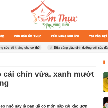
HỎE
VĂN HÓA ẨM THỰC
CẨM NANG HỮU ÍCH
TÔI VÀO BẾP
 đề kháng cho cơ thể
Bữa sáng giàu dinh dưỡng với súp đậu phụ n
 cải chín vừa, xanh mướt
àng
mẹo nhỏ này là bạn đã có món bắp cải xào đơn