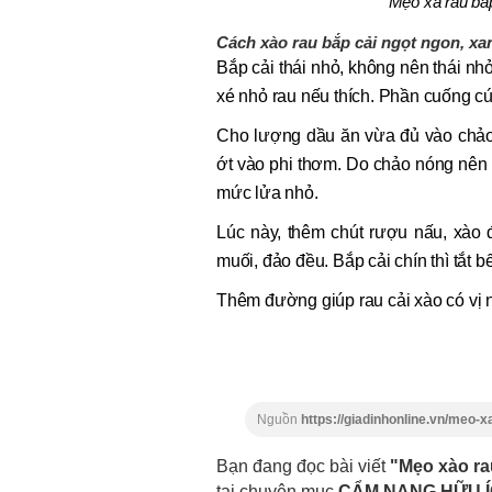
Mẹo xà rau bắp
Cách xào rau bắp cải ngọt ngon, x
Bắp cải thái nhỏ, không nên thái nh
xé nhỏ rau nếu thích. Phần cuống cứ
Cho lượng dầu ăn vừa đủ vào chảo,
ớt vào phi thơm. Do chảo nóng nên 
mức lửa nhỏ.
Lúc này, thêm chút rượu nấu, xào
muối, đảo đều. Bắp cải chín thì tắt b
Thêm đường giúp rau cải xào có vị 
Nguồn
https://giadinhonline.vn/meo-
Bạn đang đọc bài viết
"Mẹo xào ra
tại chuyên mục
CẨM NANG HỮU 