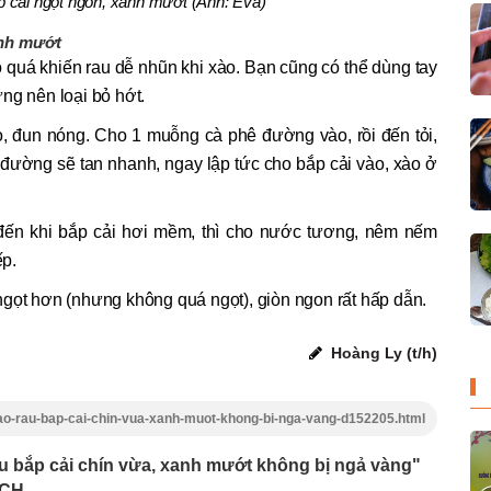
 cải ngọt ngon, xanh mướt (Ảnh: Eva)
anh mướt
ỏ quá khiến rau dễ nhũn khi xào. Bạn cũng có thể dùng tay
ng nên loại bỏ hớt.
 đun nóng. Cho 1 muỗng cà phê đường vào, rồi đến tỏi,
đường sẽ tan nhanh, ngay lập tức cho bắp cải vào, xào ở
 đến khi bắp cải hơi mềm, thì cho nước tương, nêm nếm
ếp.
ngọt hơn (nhưng không quá ngọt), giòn ngon rất hấp dẫn.
Hoàng Ly (t/h)
xao-rau-bap-cai-chin-vua-xanh-muot-khong-bi-nga-vang-d152205.html
u bắp cải chín vừa, xanh mướt không bị ngả vàng"
ÍCH
.