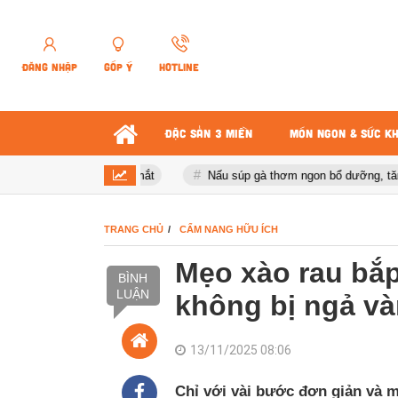
ĐĂNG NHẬP
GÓP Ý
HOTLINE
ĐẶC SẢN 3 MIỀN
MÓN NGON & SỨC K
ếc thơm ngon, đẹp mắt
Nấu súp gà thơm ngon bổ dưỡng, tăng sức
TRANG CHỦ
CẨM NANG HỮU ÍCH
Mẹo xào rau bắp
BÌNH
LUẬN
không bị ngả v
13/11/2025 08:06
Chỉ với vài bước đơn giản và 