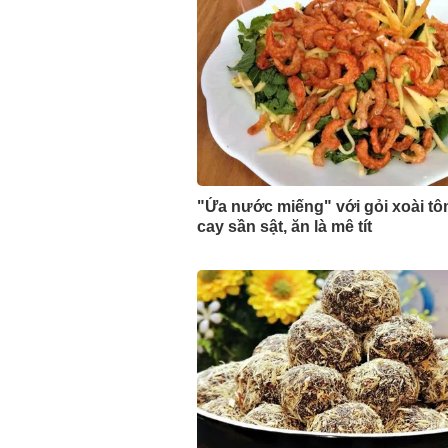
"Ứa nước miếng" với gỏi xoài t
cay sần sật, ăn là mê tít