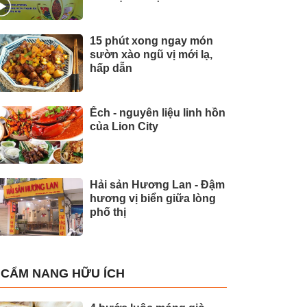
15 phút xong ngay món
sườn xào ngũ vị mới lạ,
hấp dẫn
Ếch - nguyên liệu linh hồn
của Lion City
Hải sản Hương Lan - Đậm
hương vị biển giữa lòng
phố thị
CẨM NANG HỮU ÍCH