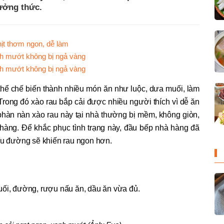
ưởng thức.
ịt thơm ngon, dễ làm
nh mướt không bị ngả vàng
nh mướt không bị ngả vàng
 thể chế biến thành nhiều món ăn như luộc, dưa muối, làm
 Trong đó xào rau bắp cải được nhiều người thích vì dễ ăn
phàn nàn xào rau này tại nhà thường bị mềm, không giòn,
 hàng. Để khắc phục tình trạng này, đầu bếp nhà hàng đã
xíu đường sẽ khiến rau ngon hơn.
uối, đường, rượu nấu ăn, dầu ăn vừa đủ.